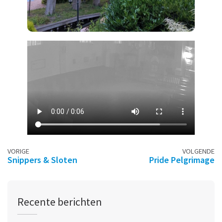
Berichtennavigatie
VORIGE
VOLGENDE
Snippers & Sloten
Pride Pelgrimage
Recente berichten