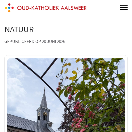
Skip
Oud-Katholieke Kerk Aalsmeer
to
content
NATUUR
(Press
Enter)
GEPUBLICEERD OP
20 JUNI 2026